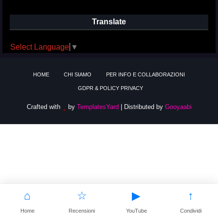
Translate
Select Language
▼
HOME
CHI SIAMO
PER INFO E COLLABORAZIONI
GDPR & POLICY PRIVACY
Crafted with
by
TemplatesYard
| Distributed by
Gooyaabi
⌂
☆
▶
↑
Home
Recensioni
YouTube
Condividi