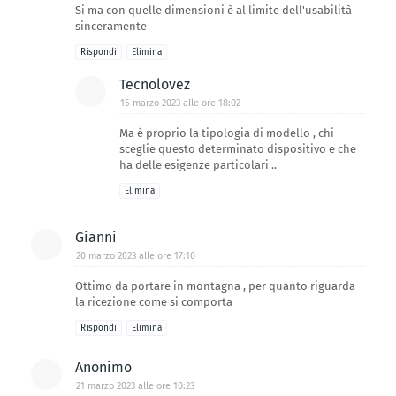
Si ma con quelle dimensioni è al limite dell'usabilità
sinceramente
Rispondi
Elimina
Tecnolovez
15 marzo 2023 alle ore 18:02
Ma è proprio la tipologia di modello , chi
sceglie questo determinato dispositivo e che
ha delle esigenze particolari ..
Elimina
Gianni
20 marzo 2023 alle ore 17:10
Ottimo da portare in montagna , per quanto riguarda
la ricezione come si comporta
Rispondi
Elimina
Anonimo
21 marzo 2023 alle ore 10:23