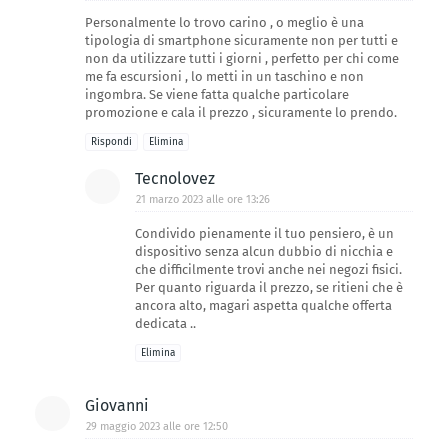
Personalmente lo trovo carino , o meglio è una
tipologia di smartphone sicuramente non per tutti e
non da utilizzare tutti i giorni , perfetto per chi come
me fa escursioni , lo metti in un taschino e non
ingombra. Se viene fatta qualche particolare
promozione e cala il prezzo , sicuramente lo prendo.
Rispondi
Elimina
Tecnolovez
21 marzo 2023 alle ore 13:26
Condivido pienamente il tuo pensiero, è un
dispositivo senza alcun dubbio di nicchia e
che difficilmente trovi anche nei negozi fisici.
Per quanto riguarda il prezzo, se ritieni che è
ancora alto, magari aspetta qualche offerta
dedicata ..
Elimina
Giovanni
29 maggio 2023 alle ore 12:50