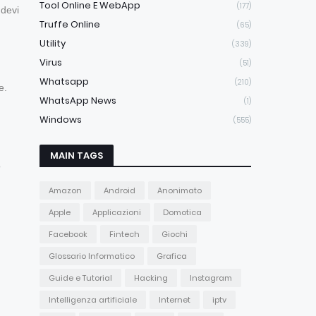
Tool Online E WebApp
(177)
 devi
Truffe Online
(65)
Utility
(339)
Virus
(51)
Whatsapp
(210)
e.
WhatsApp News
(1)
Windows
(555)
MAIN TAGS
o
Amazon
Android
Anonimato
Apple
Applicazioni
Domotica
Facebook
Fintech
Giochi
Glossario Informatico
Grafica
Guide e Tutorial
Hacking
Instagram
Intelligenza artificiale
Internet
iptv