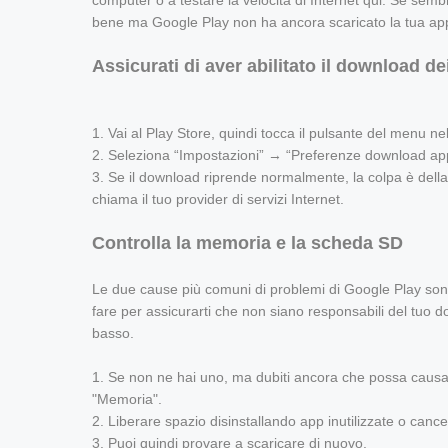
computer o a testare la velocità di Internet qui. Se semb
bene ma Google Play non ha ancora scaricato la tua app o
Assicurati di aver abilitato il download dei 
1. Vai al Play Store, quindi tocca il pulsante del menu nell
2. Seleziona “Impostazioni” → “Preferenze download appl
3. Se il download riprende normalmente, la colpa è della 
chiama il tuo provider di servizi Internet.
Controlla la memoria e la scheda SD
Le due cause più comuni di problemi di Google Play sono
fare per assicurarti che non siano responsabili del tuo do
basso.
1. Se non ne hai uno, ma dubiti ancora che possa causa
"Memoria".
2. Liberare spazio disinstallando app inutilizzate o cance
3. Puoi quindi provare a scaricare di nuovo.