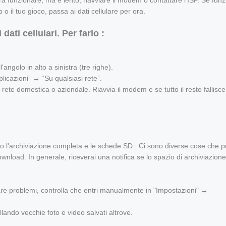
ra funzionare, ma è lento, riavviare il modem o contattare l'ISP. Se fun
 il tuo gioco, passa ai dati cellulare per ora.
dati cellulari. Per farlo :
'angolo in alto a sinistra (tre righe).
icazioni” → “Su qualsiasi rete”.
rete domestica o aziendale. Riavvia il modem e se tutto il resto fallisce
 l'archiviazione completa e le schede SD . Ci sono diverse cose che p
wnload. In generale, riceverai una notifica se lo spazio di archiviazione
re problemi, controlla che entri manualmente in "Impostazioni" →
llando vecchie foto e video salvati altrove.