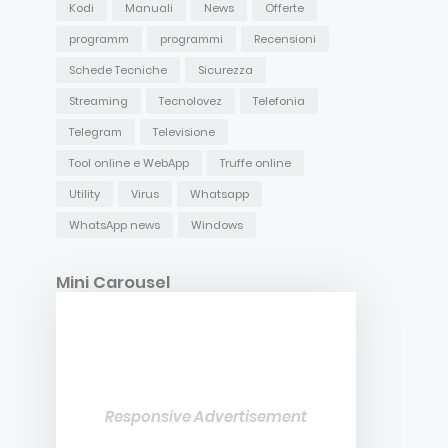
Kodi
Manuali
News
Offerte
programm
programmi
Recensioni
Schede Tecniche
Sicurezza
Streaming
Tecnolovez
Telefonia
Telegram
Televisione
Tool online e WebApp
Truffe online
Utility
Virus
Whatsapp
WhatsApp news
Windows
Mini Carousel
Responsive Advertisement