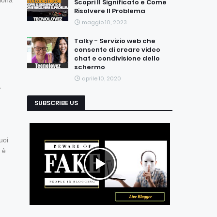
ziona
Scopri Il Significato e Come
Risolvere Il Problema
maggio 10, 2023
Talky - Servizio web che
consente di creare video
chat e condivisione dello
schermo
aprile 10, 2020
,
SUBSCRIBE US
uoi
 è