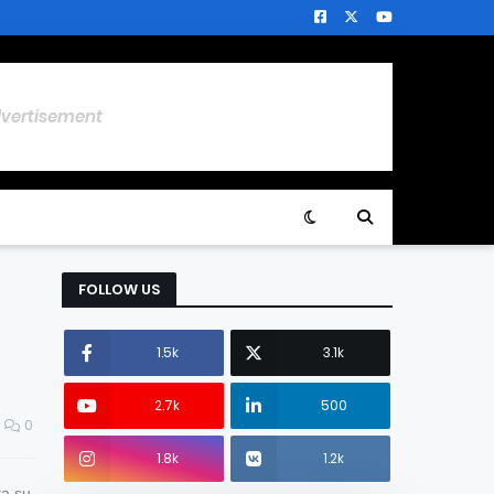
dvertisement
FOLLOW US
1.5k
3.1k
2.7k
500
0
1.8k
1.2k
ta su