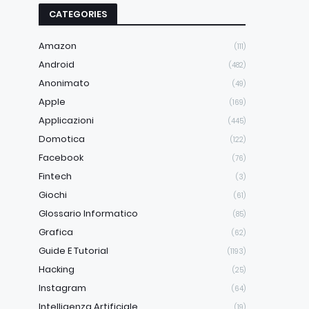
CATEGORIES
Amazon
(111)
Android
(482)
Anonimato
(49)
Apple
(169)
Applicazioni
(445)
Domotica
(122)
Facebook
(76)
Fintech
(3)
Giochi
(61)
Glossario Informatico
(85)
Grafica
(62)
Guide E Tutorial
(1193)
Hacking
(25)
Instagram
(64)
Intelligenza Artificiale
(19)