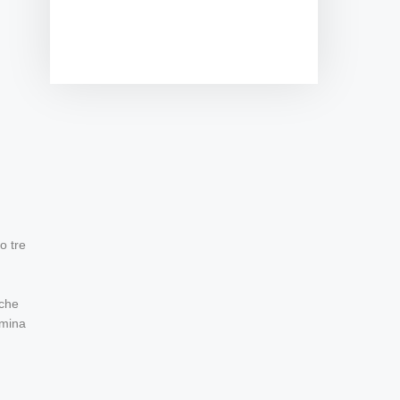
o tre
ache
imina