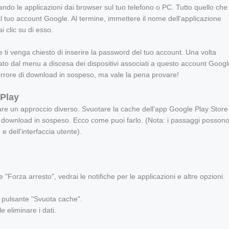
ndo le applicazioni dai browser sul tuo telefono o PC. Tutto quello che
e al tuo account Google. Al termine, immettere il nome dell'applicazione
i clic su di esso.
 ti venga chiesto di inserire la password del tuo account. Una volta
rato dal menu a discesa dei dispositivi associati a questo account Googl
errore di download in sospeso, ma vale la pena provare!
 Play
vare un approccio diverso. Svuotare la cache dell'app Google Play Store
di download in sospeso. Ecco come puoi farlo. (Nota: i passaggi posson
 dell'interfaccia utente).
 e "Forza arresto", vedrai le notifiche per le applicazioni e altre opzioni.
ul pulsante "Svuota cache".
e eliminare i dati.