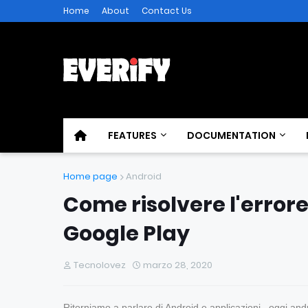
Home
About
Contact Us
FEATURES
DOCUMENTATION
Home page
Android
Come risolvere l'error
Google Play
Tecnolovez
marzo 28, 2020
Ritorniamo a parlare di Android e applicazioni , oggi a