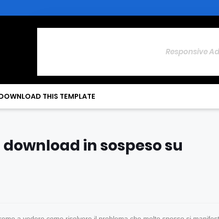
Responsive A
DOWNLOAD THIS TEMPLATE
e download in sospeso su
ndremo a vedere come risolvere il problema che molto spesso si manifes