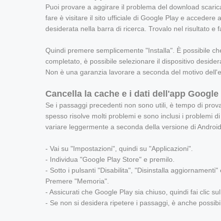
Puoi provare a aggirare il problema del download scarica
fare è visitare il sito ufficiale di Google Play e acceder
desiderata nella barra di ricerca. Trovalo nel risultato e fa
Quindi premere semplicemente "Installa". È possibile che
completato, è possibile selezionare il dispositivo deside
Non è una garanzia lavorare a seconda del motivo dell'
Cancella la cache e i dati dell'app Google
Se i passaggi precedenti non sono utili, è tempo di pro
spesso risolve molti problemi e sono inclusi i problemi 
variare leggermente a seconda della versione di Android e
- Vai su "Impostazioni", quindi su "Applicazioni".
- Individua "Google Play Store" e premilo.
- Sotto i pulsanti "Disabilita", "Disinstalla aggiornamenti"
Premere "Memoria".
- Assicurati che Google Play sia chiuso, quindi fai clic s
- Se non si desidera ripetere i passaggi, è anche possibil