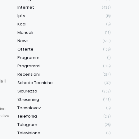
Internet
(433)
Iptv
(18)
Kodi
(5)
Manuali
(16)
News
(580)
Offerte
(105)
Programm
(1)
Programmi
(315)
Recensioni
(294)
a il
Schede Tecniche
(37)
Sicurezza
(202)
Streaming
(146)
Tecnolovez
(5)
ivo.
itivo
Telefonia
(219)
Telegram
(28)
Televisione
(9)