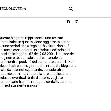
TECNOLOVEZ 📧
Questo blog non rappresenta una testata
giornalistica in quanto viene aggiornato senza
alcuna periodicità o regolarità voluta. Non può
pertanto considerarsi un prodotto editoriale ai
sensi della legge n° 62 del 7.03.2001. L’autore del
blog non è responsabile del contenuto dei
commenti ai post, nè del contenuto dei siti linkati.
Alcuni testi o immagini inseriti in questo blog sono
tratti da internet e, pertanto, considerati di
pubblico dominio; qualora la loro pubblicazione
violasse eventuali diritti d’autore, vogliate
comunicarlo tramite il modulo contatti, saranno
immediatamente rimossi