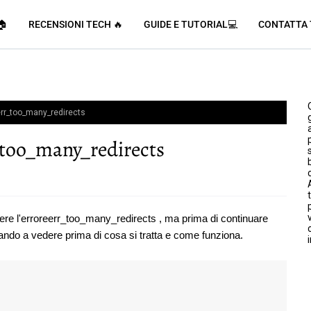
🏠
RECENSIONI TECH 🔥
GUIDE E TUTORIAL💻
CONTATTA 
 err_too_many_redirects
r_too_many_redirects
ere l'erroreerr_too_many_redirects , ma prima di continuare
ando a vedere prima di cosa si tratta e come funziona.